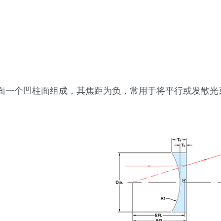
面一个凹柱面组成，其焦距为负，常用于将平行或发散光