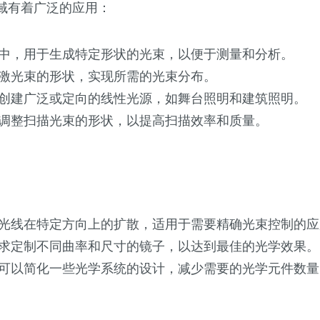
域有着广泛的应用：
中，用于生成特定形状的光束，以便于测量和分析。
激光束的形状，实现所需的光束分布。
创建广泛或定向的线性光源，如舞台照明和建筑照明。
调整扫描光束的形状，以提高扫描效率和质量。
光线在特定方向上的扩散，适用于需要精确光束控制的应
求定制不同曲率和尺寸的镜子，以达到最佳的光学效果。
可以简化一些光学系统的设计，减少需要的光学元件数量