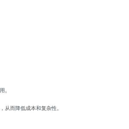
用。
，从而降低成本和复杂性。