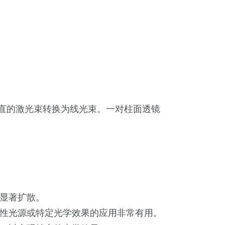
直的激光束转换为线光束。一对柱面透镜
显著扩散。
性光源或特定光学效果的应用非常有用。