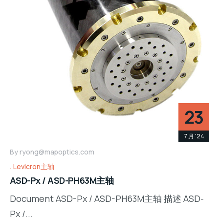
23
7 月 '24
By
ryong@mapoptics.com
Levicron主轴
ASD-Px / ASD-PH63M主轴
Document ASD-Px / ASD-PH63M主轴 描述 ASD-
Px /...