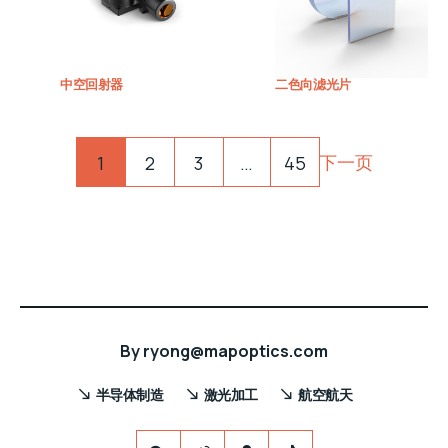
中空回射器
二色向滤光片
Pagination
下一页
1
2
3
…
45
By
ryong@mapoptics.com
半导体制造
激光加工
航空航天