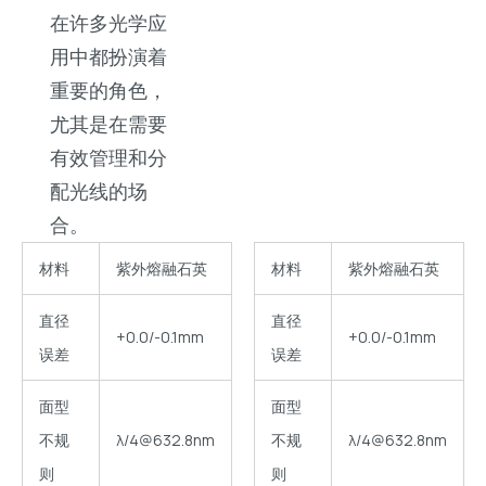
在许多光学应
用中都扮演着
重要的角色，
尤其是在需要
有效管理和分
配光线的场
合。
材料
紫外熔融石英
材料
紫外熔融石英
直径
直径
+0.0/-0.1mm
+0.0/-0.1mm
误差
误差
面型
面型
不规
λ/4@632.8nm
不规
λ/4@632.8nm
则
则