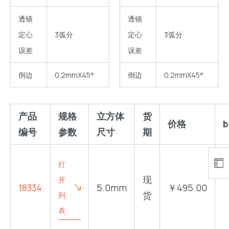
透镜
透镜
定心
3弧分
定心
3弧分
误差
误差
倒边
0.2mmX45°
倒边
0.2mmX45°
产品
规格
立方体
货
价格
b
编号
参数
尺寸
期
打
现
开
18334
5.0mm
￥495.00
货
列
表