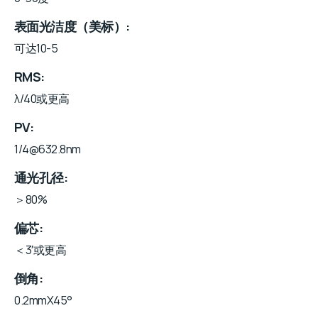
表面光洁度（美标）
可达10-5
RMS
λ/40或更高
PV
1/4@632.8nm
通光孔径
＞80%
偏芯
＜3′或更高
倒角
0.2mmX45°