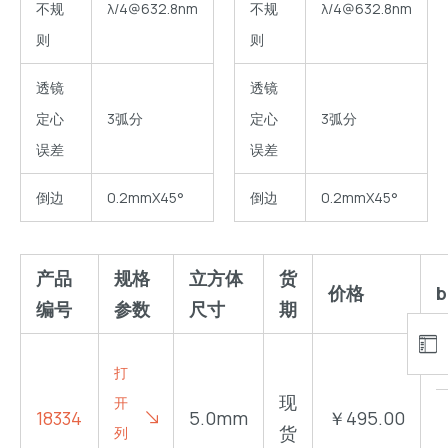
不规
λ/4@632.8nm
不规
λ/4@632.8nm
则
则
透镜
透镜
定心
3弧分
定心
3弧分
误差
误差
倒边
0.2mmX45°
倒边
0.2mmX45°
产品
规格
立方体
货
价格
b
编号
参数
尺寸
期
打
现
开
18334
5.0mm
￥495.00
货
列