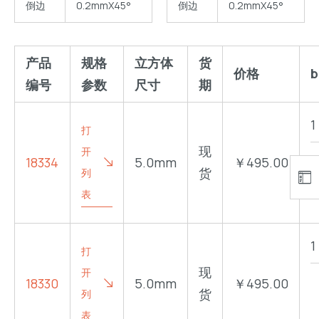
倒边
0.2mmX45°
倒边
0.2mmX45°
产品
规格
立方体
货
价格
b
编号
参数
尺寸
期
打
现
开
18334
5.0mm
￥495.00
货
列
表
打
现
开
18330
5.0mm
￥495.00
货
列
表