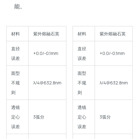
能。
材料
紫外熔融石英
材料
紫外熔融石英
直径
直径
+0.0/-0.1mm
+0.0/-0.1mm
误差
误差
面型
面型
不规
λ/4@632.8nm
不规
λ/4@632.8nm
则
则
透镜
透镜
定心
3弧分
定心
3弧分
误差
误差