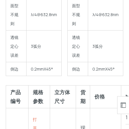
面型
面型
不规
λ/4@632.8nm
不规
λ/4@632.8nm
则
则
透镜
透镜
定心
3弧分
定心
3弧分
误差
误差
倒边
0.2mmX45°
倒边
0.2mmX45°
产品
规格
立方体
货
价格
b
编号
参数
尺寸
期
打
现
开