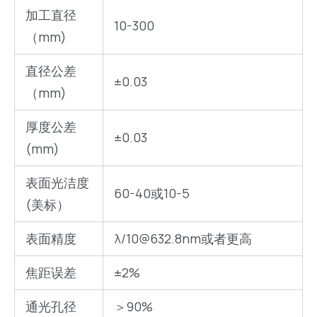
加工直径
10-300
（mm)
直径公差
±0.03
（mm)
厚度公差
±0.03
(mm)
表面光洁度
60-40或10-5
(美标）
表面精度
λ/10@632.8nm或者更高
焦距误差
±2%
通光孔径
＞90%