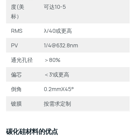
度(美
可达10-5
标）
RMS
λ/40或更高
PV
1/4@632.8nm
通光孔径
＞80%
偏芯
＜3′或更高
倒角
0.2mmX45°
镀膜
按需求定制
碳化硅材料的优点