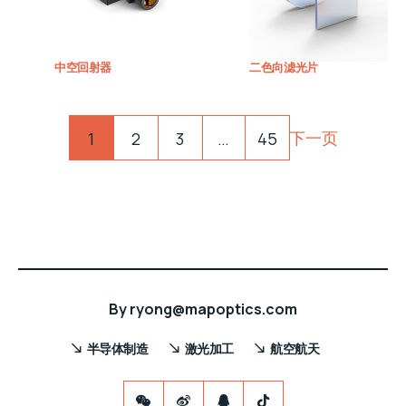
中空回射器
二色向滤光片
Pagination
下一页
1
2
3
…
45
By
ryong@mapoptics.com
半导体制造
激光加工
航空航天